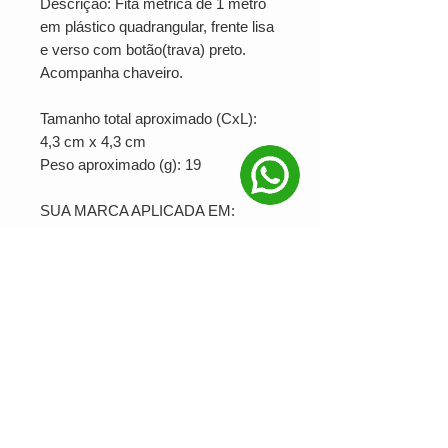
Descrição: Fita métrica de 1 metro
em plástico quadrangular, frente lisa
e verso com botão(trava) preto.
Acompanha chaveiro.
Tamanho total aproximado (CxL):
4,3 cm x 4,3 cm
Peso aproximado (g): 19
SUA MARCA APLICADA EM:
Serigrafia
PRODUÇÃO MÍNIMA: 25 unidades
Ver valor para minha quantidade
NOSSAS REDES