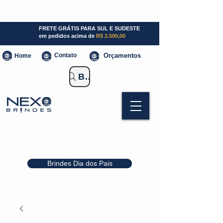
SP (11) 941000700
SC (47) 93300-3924
RS (51) 30661020
FRETE GRÁTIS PARA SUL E SUDESTE
em pedidos acima de
R$ 2.500,00
Contato
Orçamentos
Home
Buscar Brindes
Brindes Dia dos Pais