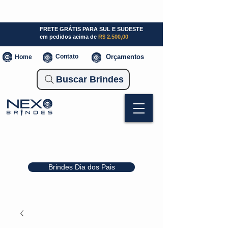
SP (11) 941000700
SC (47) 93300-3924
RS (51) 30661020
FRETE GRÁTIS PARA SUL E SUDESTE
em pedidos acima de
R$ 2.500,00
Contato
Orçamentos
Home
Buscar Brindes
Brindes Dia dos Pais