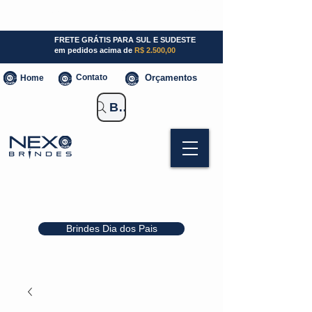
SP (11) 941000700
SC (47) 93300-3924
RS (51) 30661020
FRETE GRÁTIS PARA SUL E SUDESTE
em pedidos acima de
R$ 2.500,00
Contato
Orçamentos
Home
Buscar Brindes
Brindes Dia dos Pais