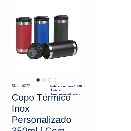
SKU: 4072
Referência para 1.000 un.
À vista
Copo Térmico
Sem personalização
Inox
Personalizado
350ml | Com