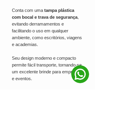
Conta com uma
tampa plástica
com bocal e trava de segurança
,
evitando derramamentos e
facilitando o uso em qualquer
ambiente, como escritórios, viagens
e academias.
Seu design moderno e compacto
permite fácil transporte, tornando-se
um excelente brinde para empresas
e eventos.
Personalização e Benefícios
Com uma área estratégica para
gravação a laser ou serigrafia
(consulte disponibilidade), esse copo
térmico personalizado reforça a