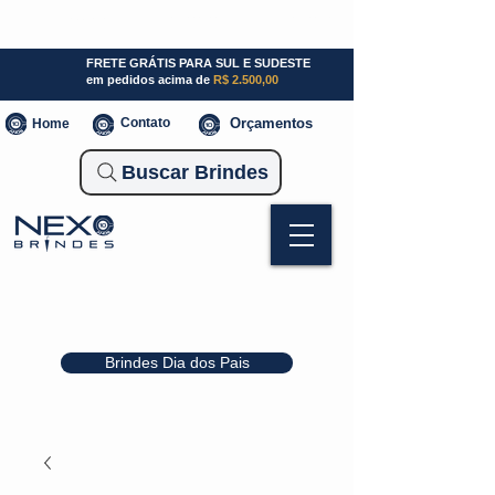
SP (11) 941000700
SC (47) 93300-3924
RS (51) 30661020
FRETE GRÁTIS PARA SUL E SUDESTE
em pedidos acima de
R$ 2.500,00
Contato
Orçamentos
Home
Buscar Brindes
Brindes Dia dos Pais