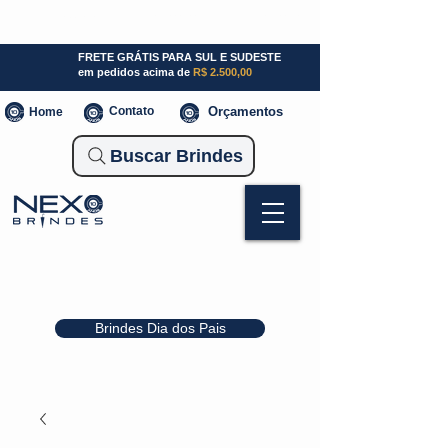
SP (11) 941000700
SC (47) 93300-3924
RS (51) 30661020
FRETE GRÁTIS PARA SUL E SUDESTE
em pedidos acima de
R$ 2.500,00
Contato
Orçamentos
Home
Buscar Brindes
Brindes Dia dos Pais