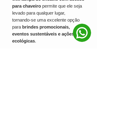
para chaveiro
permite que ele seja
levado para qualquer lugar,
tornando-se uma excelente opção
para
brindes promocionais,
eventos sustentáveis e ações
ecológicas
.
Personalize com
gravação direta
no silicone ou adesivos
personalizados
e fortaleça a
identidade da sua marca com um
brinde útil e moderno.
Solicite um orçamento e
surpreenda seus clientes com um
brinde sustentável!
Ver valor para minha quantidade