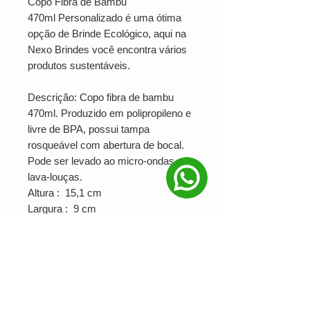
Copo Fibra de Bambu
470ml Personalizado é uma ótima
opção de Brinde Ecológico, aqui na
Nexo Brindes você encontra vários
produtos sustentáveis.
Descrição: Copo fibra de bambu
470ml. Produzido em polipropileno e
livre de BPA, possui tampa
rosqueável com abertura de bocal.
Pode ser levado ao micro-ondas e
lava-louças.
Altura : 15,1 cm
Largura : 9 cm
Circunferência : 26,5 cm
Medidas aproximadas para
gravação (CxL): 12 cm x 6 cm
Peso aproximado (g): 65