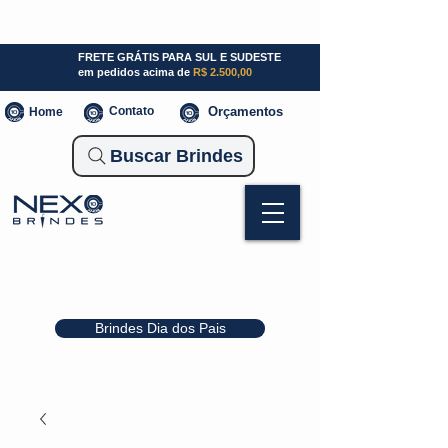
SP (11) 941000700
SC (47) 93300-3924
RS (51) 30661020
FRETE GRÁTIS PARA SUL E SUDESTE
em pedidos acima de
R$ 2.500,00
Contato
Orçamentos
Home
Buscar Brindes
Brindes Dia dos Pais