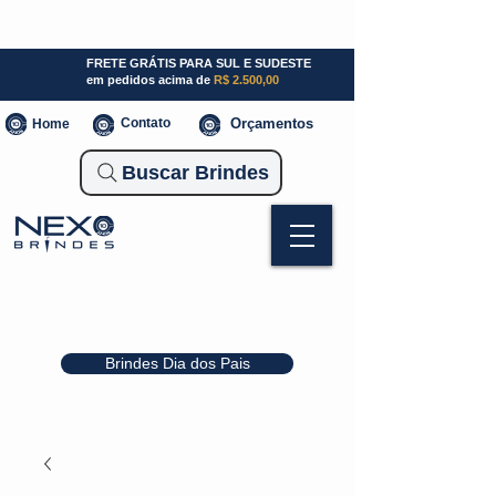
SP (11) 941000700
SC (47) 93300-3924
RS (51) 30661020
FRETE GRÁTIS PARA SUL E SUDESTE
em pedidos acima de
R$ 2.500,00
Contato
Orçamentos
Home
Buscar Brindes
Brindes Dia dos Pais