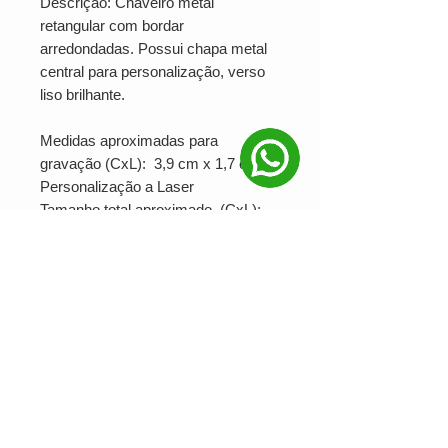
Descrição: Chaveiro metal
retangular com bordar
arredondadas. Possui chapa metal
central para personalização, verso
liso brilhante.
Medidas aproximadas para
gravação (CxL): 3,9 cm x 1,7 cm
Personalização a Laser
Tamanho total aproximado (CxL):
8,5 cm x 3,4 cm
Peso aproximado (g): 24
Ver valor para minha quantidade
NOSSAS REDES