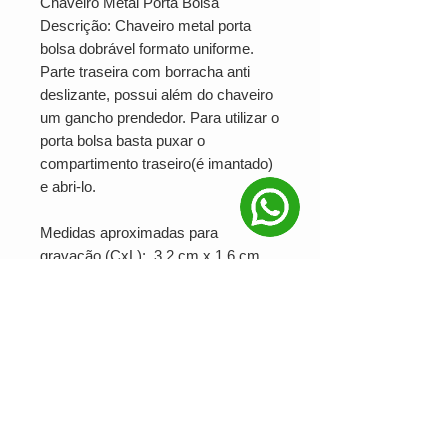
Chaveiro Metal Porta Bolsa
Descrição: Chaveiro metal porta
bolsa dobrável formato uniforme.
Parte traseira com borracha anti
deslizante, possui além do chaveiro
um gancho prendedor. Para utilizar o
porta bolsa basta puxar o
compartimento traseiro(é imantado)
e abri-lo.
Medidas aproximadas para
gravação (CxL): 3,2 cm x 1,6 cm
Tamanho total aproximado (CxL):
9,2 cm x 3,4 cm
Peso aproximado (g): 41
Ver valor para minha quantidade