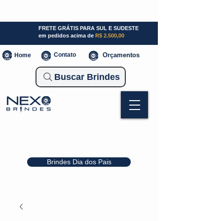
SP (11) 941000700
SC (47) 93300-3924
RS (51) 30661020
FRETE GRÁTIS PARA SUL E SUDESTE
em pedidos acima de
R$ 2.500,00
Contato
Orçamentos
Home
Buscar Brindes
Brindes Dia dos Pais