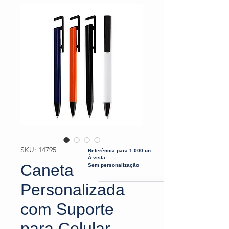
SKU: 14795
Referência para 1.000 un.
À vista
Caneta
Sem personalização
Personalizada
com Suporte
para Celular –