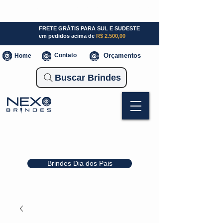
SP (11) 941000700
SC (47) 93300-3924
RS (51) 30661020
FRETE GRÁTIS PARA SUL E SUDESTE
em pedidos acima de
R$ 2.500,00
Contato
Orçamentos
Home
Buscar Brindes
Brindes Dia dos Pais