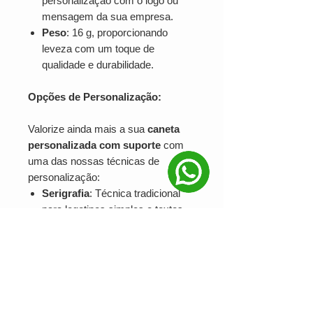
personalização com o logo ou
mensagem da sua empresa.
Peso
: 16 g, proporcionando
leveza com um toque de
qualidade e durabilidade.
Opções de Personalização:
Valorize ainda mais a sua
caneta
personalizada com suporte
com
uma das nossas técnicas de
personalização:
Serigrafia
: Técnica tradicional
para logotipos simples e textos,
com alta durabilidade e precisão.
UV Digital
: Para personalizações
mais detalhadas e coloridas,
garantindo um acabamento
vibrante e sofisticado.
Gravação a Laser
: Oferece um