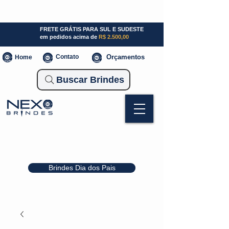
SP (11) 941000700
SC (47) 93300-3924
RS (51) 30661020
FRETE GRÁTIS PARA SUL E SUDESTE
em pedidos acima de
R$ 2.500,00
Contato
Orçamentos
Home
Buscar Brindes
Brindes Dia dos Pais