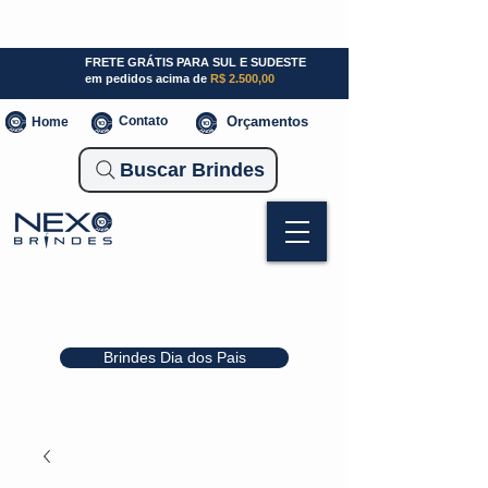
SP (11) 941000700
SC (47) 93300-3924
RS (51) 30661020
FRETE GRÁTIS PARA SUL E SUDESTE
em pedidos acima de
R$ 2.500,00
Contato
Orçamentos
Home
Buscar Brindes
Brindes Dia dos Pais