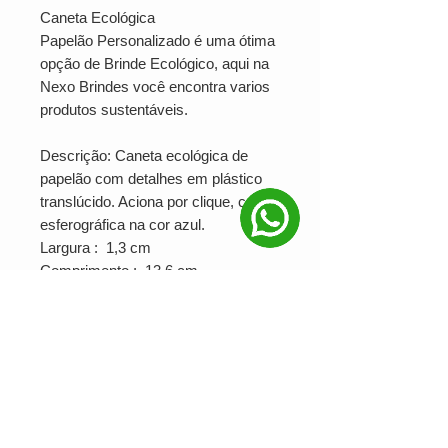
Caneta Ecológica
Papelão Personalizado é uma ótima
opção de Brinde Ecológico, aqui na
Nexo Brindes você encontra varios
produtos sustentáveis.
Descrição: Caneta ecológica de
papelão com detalhes em plástico
translúcido. Aciona por clique, carga
esferográfica na cor azul.
Largura : 1,3 cm
Comprimento : 13,6 cm
Medidas aproximadas para
gravação (CxL): 4,2 cm x 0,7 cm
Peso aproximado (g): 6
Ver valor para minha quantidade