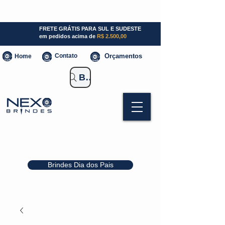
SP (11) 941000700
SC (47) 93300-3924
RS (51) 30661020
FRETE GRÁTIS PARA SUL E SUDESTE
em pedidos acima de
R$ 2.500,00
Contato
Orçamentos
Home
Buscar Brindes
Brindes Dia dos Pais