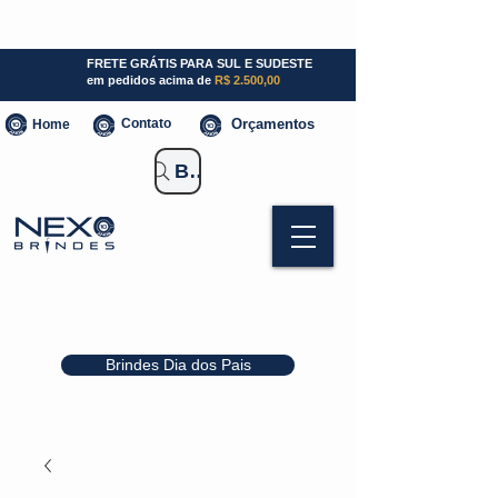
SP (11) 941000700
SC (47) 93300-3924
RS (51) 30661020
FRETE GRÁTIS PARA SUL E SUDESTE
em pedidos acima de
R$ 2.500,00
Contato
Orçamentos
Home
Buscar Brindes
Brindes Dia dos Pais