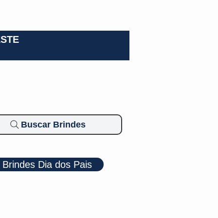
0-3924
ESTE
Buscar Brindes
Brindes Dia dos Pais
Cosméticos
Diversos
Brindes Ecológicos
Blog
Mais