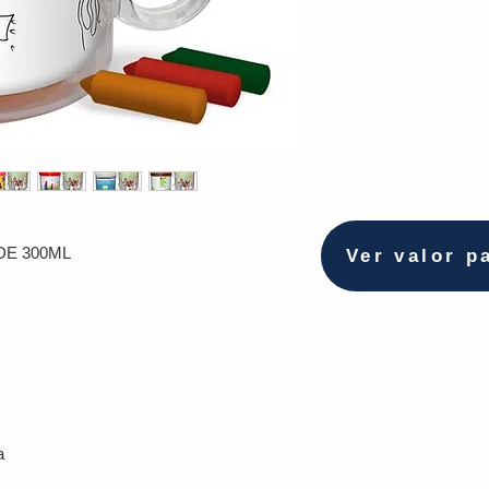
DE 300ML
Ver valor p
a