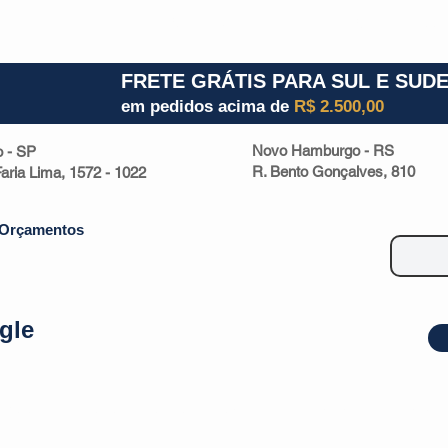
1) 941000700
RS (51) 30661020
SC (47) 9330
FRETE GRÁTIS PARA SUL E SUD
em pedidos acima de
R$ 2.500,00
Novo Hamburgo - RS
o - SP
R. Bento Gonçalves, 810
 Faria Lima, 1572 - 1022
Orçamentos
gle
| Malas
Utilidade Doméstica
Eletrônicos
Escritório
Esportivos