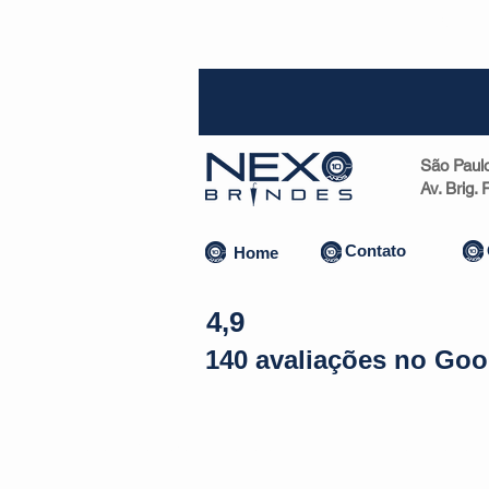
SP (1
São Paul
Av. Brig.
Contato
Home
4,9
140 avaliações no Goo
Almofadas | Máscaras
Canecas
Copos
Bolsas | Pastas 