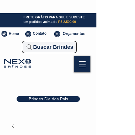
SP (11) 941000700
SC (47) 93300-3924
RS (51) 30661020
FRETE GRÁTIS PARA SUL E SUDESTE
em pedidos acima de
R$ 2.500,00
Contato
Orçamentos
Home
Buscar Brindes
Brindes Dia dos Pais