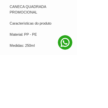
CANECA QUADRADA
PROMOCIONAL
Características do produto
Material: PP - PE
Medidas: 250ml
Sua marca aplicada em: Serigrafia
Produção mínima: 100 unidades
Ver valor para minha quantidade
NOSSAS REDES