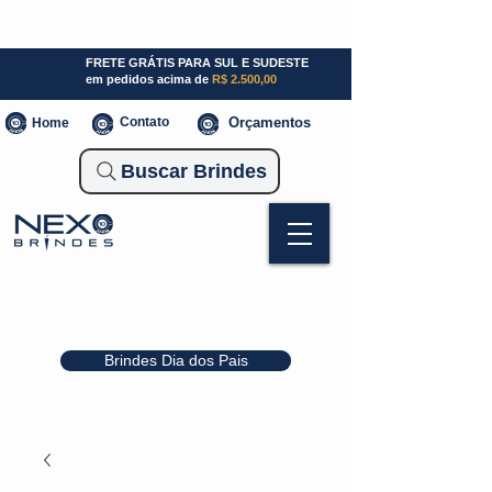
SP (11) 941000700
SC (47) 93300-3924
RS (51) 30661020
FRETE GRÁTIS PARA SUL E SUDESTE
em pedidos acima de
R$ 2.500,00
Contato
Orçamentos
Home
Buscar Brindes
Brindes Dia dos Pais