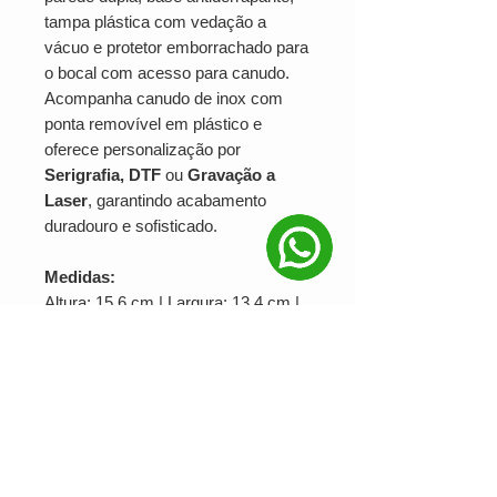
tampa plástica com vedação a
vácuo e protetor emborrachado para
o bocal com acesso para canudo.
Acompanha canudo de inox com
ponta removível em plástico e
oferece personalização por
Serigrafia, DTF
ou
Gravação a
Laser
, garantindo acabamento
duradouro e sofisticado.
Medidas:
Altura: 15,6 cm | Largura: 13,4 cm |
Circunferência: 30,3 cm | Área para
gravação: 5 x 8 cm | Peso: 317 g
Solicite seu orçamento
Garanta já sua
caneca
personalizada 600ml
e leve mais