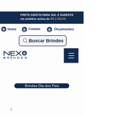
SP (11) 941000700
SC (47) 93300-3924
RS (51) 30661020
FRETE GRÁTIS PARA SUL E SUDESTE
em pedidos acima de
R$ 2.500,00
Contato
Orçamentos
Home
Buscar Brindes
Brindes Dia dos Pais