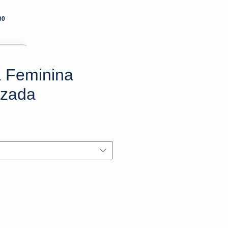
00
 Feminina
izada