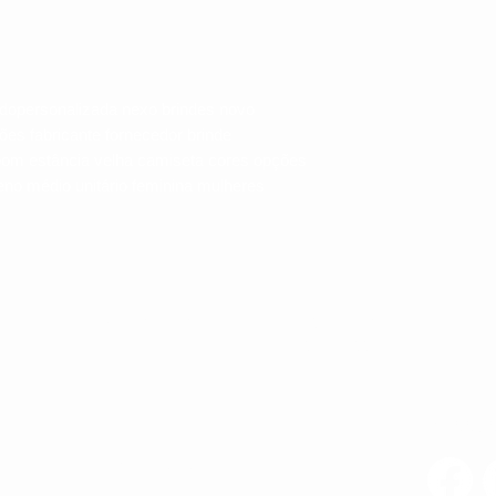
dopersonalizada nexo brindes novo
ões fabricante fornecedor brinde
om estância velha camiseta cores opções
o médio unitário feminina mulheres
Av. Brig. Faria Lima, 1572 - 1022 - Jardim
o
Paulistano, São Paulo - SP, 01451-001
NOSSAS
CNPJ 63.139.252/0001-16