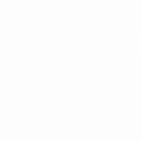
Camisa Branca com corte cintura
hamburgo nh atacado varejo eleiç
sublimação são leopoldo campo b
P M G GG tamanho grande pequen
LOCALIZAÇÃO
Rua Bento Gonçalves, 810.
Nov
Hamburgo RS
CEP: 93410-044
CNPJ 25.033.379/0001-67