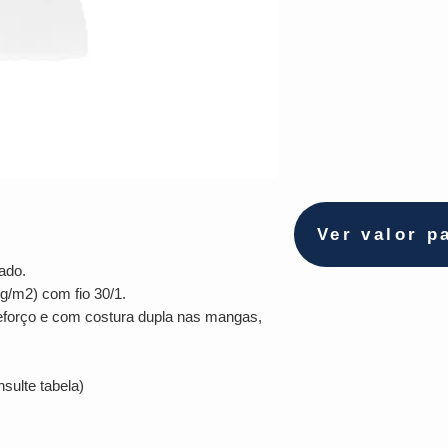
Ver valor p
ado.
g/m2) com fio 30/1.
 reforço e com costura dupla nas mangas,
sulte tabela)