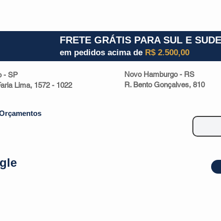
1) 941000700
RS (51) 30661020
SC (47) 9330
FRETE GRÁTIS PARA SUL E SUD
em pedidos acima de
R$ 2.500,00
Novo Hamburgo - RS
o - SP
R. Bento Gonçalves, 810
 Faria Lima, 1572 - 1022
Orçamentos
gle
| Malas
Utilidade Doméstica
Eletrônicos
Escritório
Esportivos