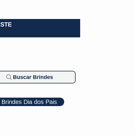
0-3924
ESTE
Buscar Brindes
Brindes Dia dos Pais
Cosméticos
Diversos
Brindes Ecológicos
Blog
Mais