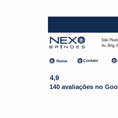
SP (1
São Paul
Av. Brig.
Contato
Home
4,9
140 avaliações no Goo
Almofadas | Máscaras
Canecas
Copos
Bolsas | Pastas 