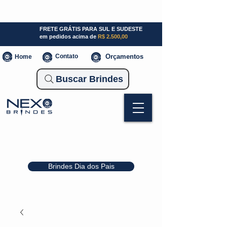
SP (11) 941000700
SC (47) 93300-3924
RS (51) 30661020
FRETE GRÁTIS PARA SUL E SUDESTE
em pedidos acima de
R$ 2.500,00
Contato
Orçamentos
Home
Buscar Brindes
Brindes Dia dos Pais