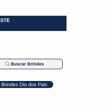
0-3924
ESTE
Buscar Brindes
Brindes Dia dos Pais
Cosméticos
Diversos
Brindes Ecológicos
Blog
Mais