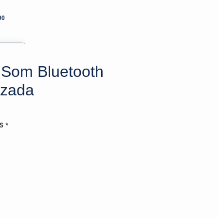
00
 Som Bluetooth
izada
S
*