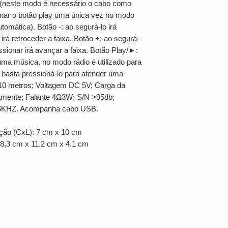
o (neste modo é necessário o cabo como
onar o botão play uma única vez no modo
utomática). Botão -: ao segurá-lo irá
irá retroceder a faixa. Botão +: ao segurá-
ssionar irá avançar a faixa. Botão Play/►:
 uma música, no modo rádio é utilizado para
basta pressioná-lo para atender uma
e 10 metros; Voltagem DC 5V; Carga da
damente; Falante 4Ω3W; S/N >95db;
16KHZ. Acompanha cabo USB.
ção (CxL): 7 cm x 10 cm
 8,3 cm x 11,2 cm x 4,1 cm