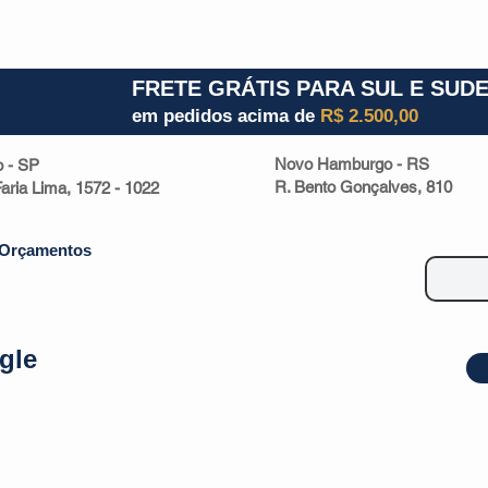
1) 941000700
RS (51) 30661020
SC (47) 9330
FRETE GRÁTIS PARA SUL E SUD
em pedidos acima de
R$ 2.500,00
Novo Hamburgo - RS
o - SP
R. Bento Gonçalves, 810
 Faria Lima, 1572 - 1022
Orçamentos
gle
| Malas
Utilidade Doméstica
Eletrônicos
Escritório
Esportivos