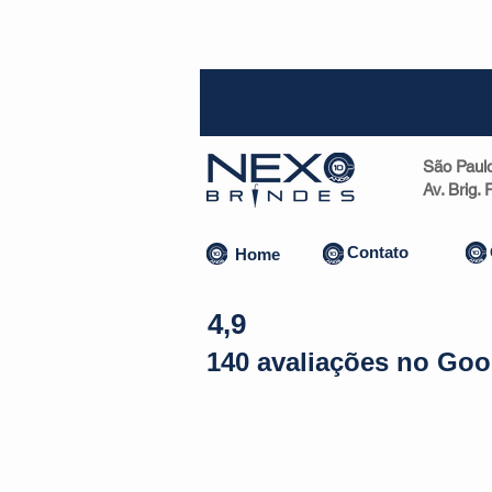
SP (1
São Paul
Av. Brig.
Contato
Home
4,9
140 avaliações no Goo
Almofadas | Máscaras
Canecas
Copos
Bolsas | Pastas 