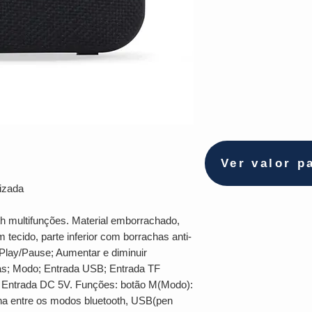
Ver valor p
izada
h multifunções. Material emborrachado,
m tecido, parte inferior com borrachas anti-
 Play/Pause; Aumentar e diminuir
xas; Modo; Entrada USB; Entrada TF
e Entrada DC 5V. Funções: botão M(Modo):
erna entre os modos bluetooth, USB(pen