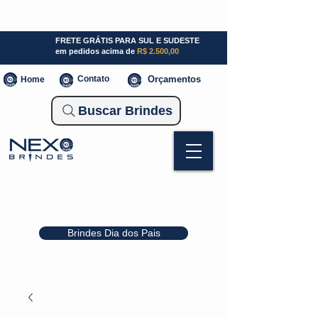
SP (11) 941000700
SC (47) 93300-3924
RS (51) 30661020
FRETE GRÁTIS PARA SUL E SUDESTE
em pedidos acima de
R$ 2.500,00
Contato
Orçamentos
Home
Buscar Brindes
Brindes Dia dos Pais