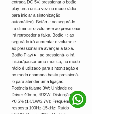
entrada DC 5V, pressionar o botão
play uma única vez no modo rádio
para iniciar a sintonização
automática). Botão -: ao segurá-lo
irá diminuir o volume e ao pressionar
irá retroceder a faixa. Botão +: ao
segurá-lo irá aumentar o volume e
ao pressionar irá avançar a faixa.
Botão Play/►: ao pressioná-lo irá
iniciar/pausar uma música, no modo
rádio é utilizado para sintonização e
no modo chamada basta pressioná-
lo para atender uma ligação.
Potência falante 3W; Unidade de
Driver 40mm, 4Ω3W; Distorção
<0.5% (1K/1W/3.7V); Frequência de
resposta 100Hz-15kHz; Ruído
>60dB; Bateria 800mAh; Voltagem
USB DC 5V; Alcance 10 metros;
Versão Wireless 4.0+EDR.