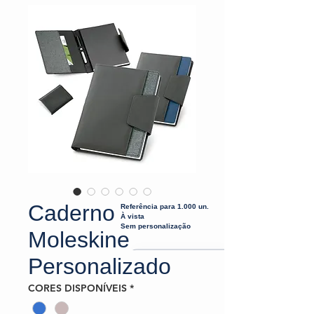
Caderno
Referência para 1.000 un.
À vista
Sem personalização
Moleskine
Personalizado
CORES DISPONÍVEIS
*