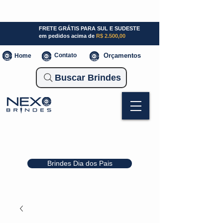
SP (11) 941000700
SC (47) 93300-3924
RS (51) 30661020
FRETE GRÁTIS PARA SUL E SUDESTE
em pedidos acima de
R$ 2.500,00
Contato
Orçamentos
Home
Buscar Brindes
Brindes Dia dos Pais