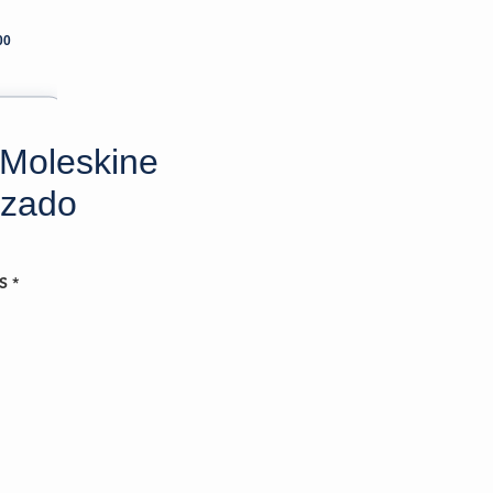
00
Moleskine
izado
S
*