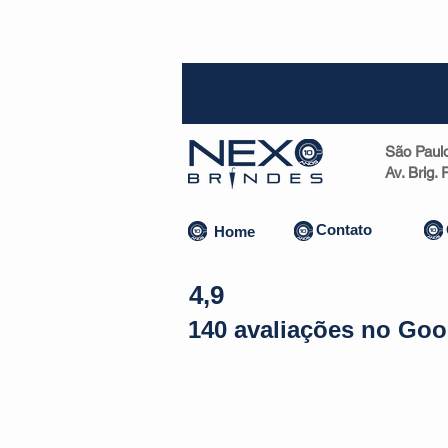
SP (1
São Paul
Av. Brig.
Contato
Home
4,9
140 avaliações no Goo
Almofadas | Máscaras
Canecas
Copos
Bolsas | Pastas 