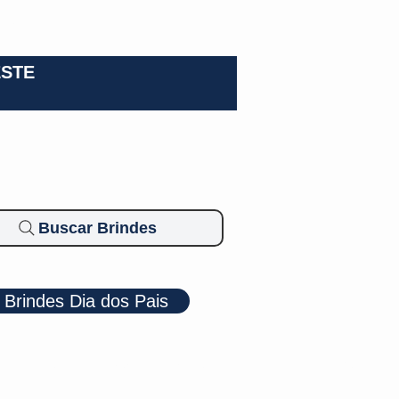
0-3924
ESTE
Buscar Brindes
Brindes Dia dos Pais
Cosméticos
Diversos
Brindes Ecológicos
Blog
Mais