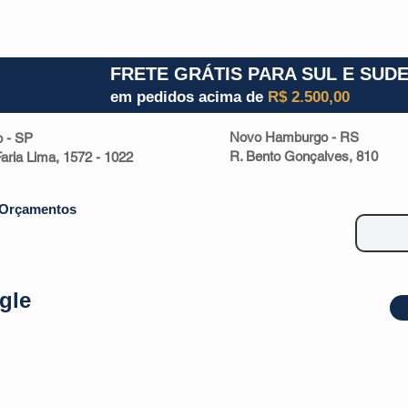
1) 941000700
RS (51) 30661020
SC (47) 9330
FRETE GRÁTIS PARA SUL E SUD
em pedidos acima de
R$ 2.500,00
Novo Hamburgo - RS
o - SP
R. Bento Gonçalves, 810
 Faria Lima, 1572 - 1022
Orçamentos
gle
| Malas
Utilidade Doméstica
Eletrônicos
Escritório
Esportivos