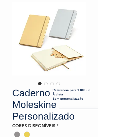
Caderno
Referência para 1.000 un.
À vista
Sem personalização
Moleskine
Personalizado
CORES DISPONÍVEIS
*