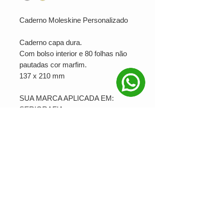
Caderno Moleskine Personalizado
Caderno capa dura.
Com bolso interior e 80 folhas não
pautadas cor marfim.
137 x 210 mm
SUA MARCA APLICADA EM:
SERIGRAFIA
PRODUÇÃO MINIMA: 25 unidades
Ver valor para minha quantidade
NOSSAS REDES