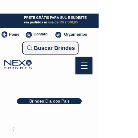
SP (11) 941000700
SC (47) 93300-3924
RS (51) 30661020
FRETE GRÁTIS PARA SUL E SUDESTE
em pedidos acima de
R$ 2.500,00
Contato
Orçamentos
Home
Buscar Brindes
Brindes Dia dos Pais