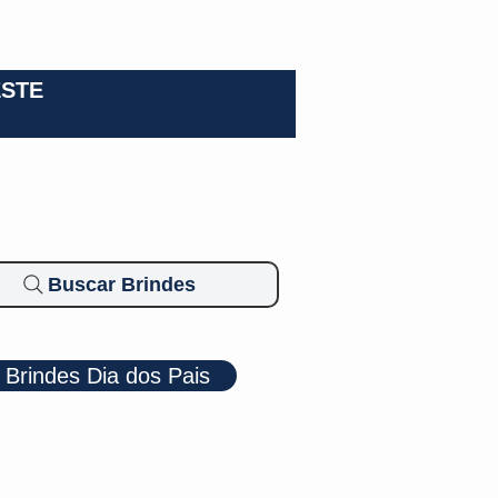
0-3924
ESTE
Buscar Brindes
Brindes Dia dos Pais
Cosméticos
Diversos
Brindes Ecológicos
Blog
Mais