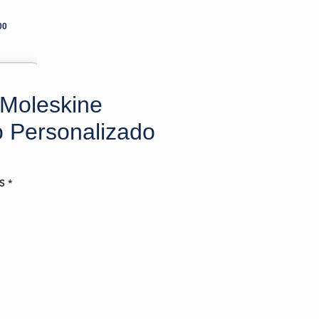
00
Moleskine
o Personalizado
S
*