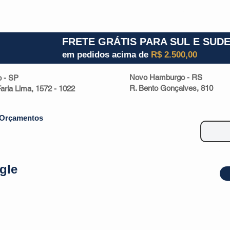
1) 941000700
RS (51) 30661020
SC (47) 9330
FRETE GRÁTIS PARA SUL E SUD
em pedidos acima de
R$ 2.500,00
Novo Hamburgo - RS
o - SP
R. Bento Gonçalves, 810
 Faria Lima, 1572 - 1022
Orçamentos
gle
| Malas
Utilidade Doméstica
Eletrônicos
Escritório
Esportivos