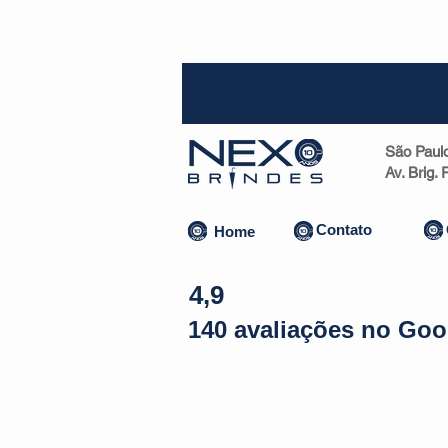
SP (1
São Paul
Av. Brig.
Contato
Home
4,9
140 avaliações no Goo
Almofadas | Máscaras
Canecas
Copos
Bolsas | Pastas 