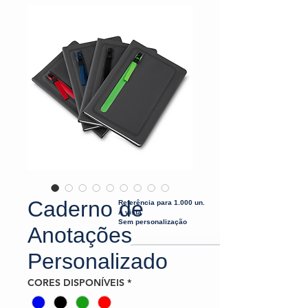
Caderno de
Referência para 1.000 un.
À vista
Sem personalização
Anotações
Personalizado
CORES DISPONÍVEIS
*