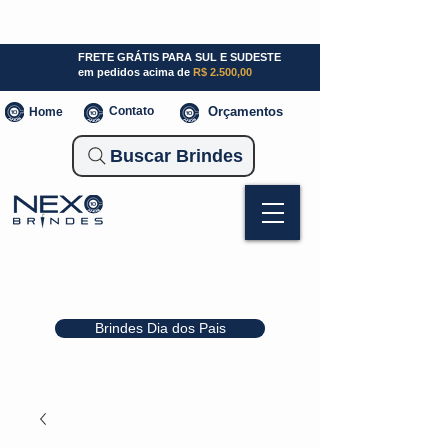
SP (11) 941000700
SC (47) 93300-3924
RS (51) 30661020
FRETE GRÁTIS PARA SUL E SUDESTE
em pedidos acima de
R$ 2.500,00
Contato
Orçamentos
Home
Buscar Brindes
Brindes Dia dos Pais