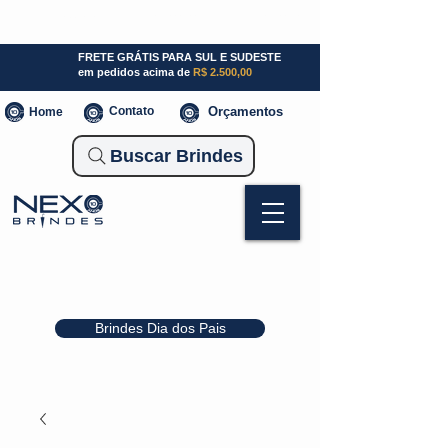
SP (11) 941000700
SC (47) 93300-3924
RS (51) 30661020
FRETE GRÁTIS PARA SUL E SUDESTE
em pedidos acima de
R$ 2.500,00
Contato
Orçamentos
Home
Buscar Brindes
Brindes Dia dos Pais