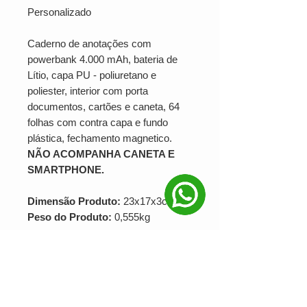
Personalizado
Caderno de anotações com
powerbank 4.000 mAh, bateria de
Lítio, capa PU - poliuretano e
poliester, interior com porta
documentos, cartões e caneta, 64
folhas com contra capa e fundo
plástica, fechamento magnetico.
NÃO ACOMPANHA CANETA E
SMARTPHONE.
Dimensão Produto:
23x17x3cm
Peso do Produto:
0,555kg
SUA MARCA APLICADA EM:
SERIGRAFIA
PRODUÇÃO MINIMA: 25 unidades