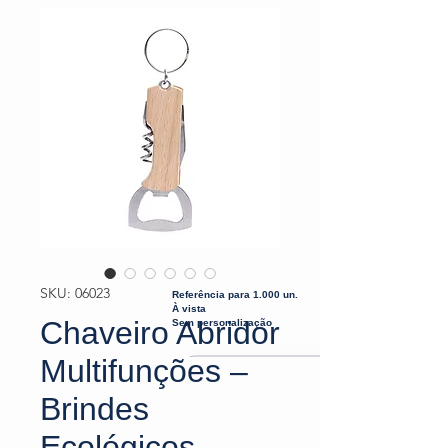
SKU: 06023
Referência para 1.000 un.
À vista
Chaveiro Abridor
Sem personalização
Multifunções –
Brindes
Ecológicos