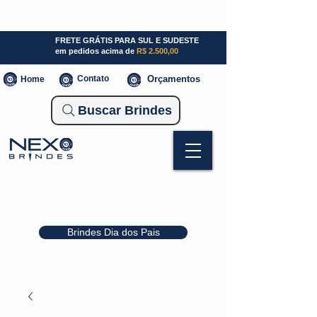
SP (11) 941000700
SC (47) 93300-3924
RS (51) 30661020
FRETE GRÁTIS PARA SUL E SUDESTE
em pedidos acima de
R$ 2.500,00
Contato
Orçamentos
Home
Buscar Brindes
Brindes Dia dos Pais