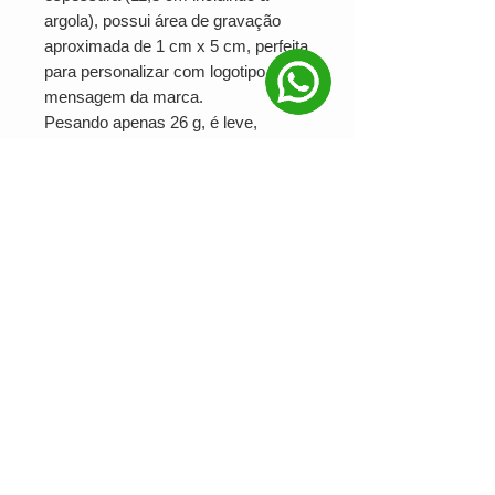
argola), possui área de gravação
aproximada de 1 cm x 5 cm, perfeita
para personalizar com logotipo ou
mensagem da marca.
Pesando apenas 26 g, é leve,
funcional e ideal para
brindes
corporativos, eventos e
campanhas promocionais
.
Disponível para personalização em
serigrafia, UV digital e DTF,
garantindo excelente visibilidade da
marca e promovendo a
sustentabilidade.
Ver valor para minha quantidade