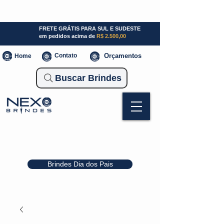
SP (11) 941000700
SC (47) 93300-3924
RS (51) 30661020
FRETE GRÁTIS PARA SUL E SUDESTE
em pedidos acima de
R$ 2.500,00
Contato
Orçamentos
Home
Buscar Brindes
Brindes Dia dos Pais