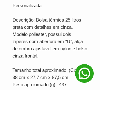
Personalizada
Descrição: Bolsa térmica 25 litros
preta com detalhes em cinza.
Modelo poliester, possui dois
zíperes com abertura em “U”, alça
de ombro ajustável em nylon e bolso
cinza frontal.
Tamanho total aproximado (CxL):
38 cm x 27,7 cm x 87,5 cm
Peso aproximado (g): 437
PERSONALIZAÇÃO: SERIGRAFIA
PRODUÇÃO MÍNIMA: 10 unidades
Ver valor para minha quantidade