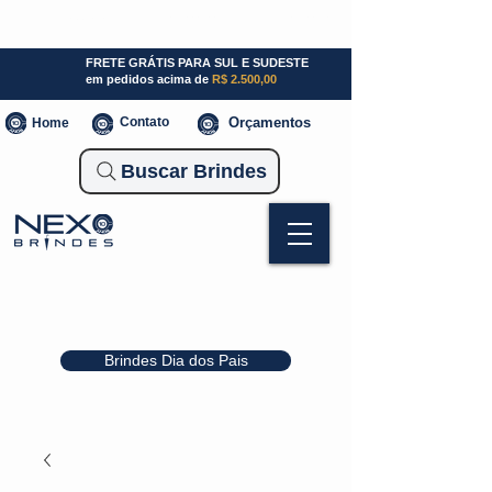
SP (11) 941000700
SC (47) 93300-3924
RS (51) 30661020
FRETE GRÁTIS PARA SUL E SUDESTE
em pedidos acima de
R$ 2.500,00
Contato
Orçamentos
Home
Buscar Brindes
Brindes Dia dos Pais