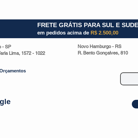
1) 941000700
RS (51) 30661020
SC (47) 9330
FRETE GRÁTIS PARA SUL E SUD
em pedidos acima de
R$ 2.500,00
Novo Hamburgo - RS
o - SP
R. Bento Gonçalves, 810
 Faria Lima, 1572 - 1022
Orçamentos
gle
| Malas
Utilidade Doméstica
Eletrônicos
Escritório
Esportivos