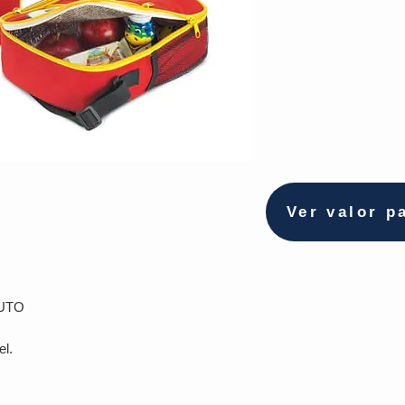
Ver valor p
UTO
el.