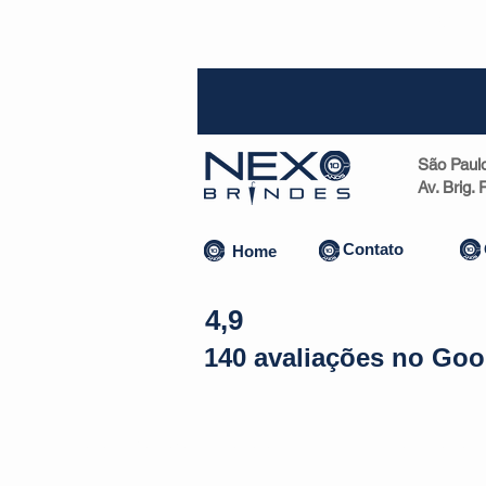
SP (1
São Paul
Av. Brig.
Contato
Home
4,9
140 avaliações no Goo
Almofadas | Máscaras
Canecas
Copos
Bolsas | Pastas 