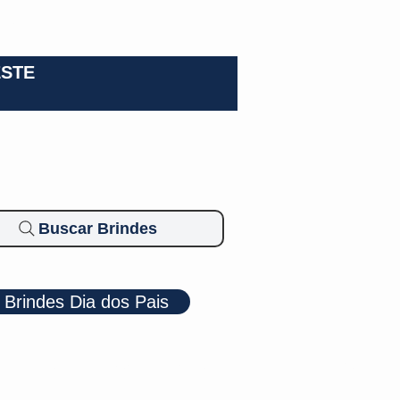
0-3924
ESTE
Buscar Brindes
Brindes Dia dos Pais
Cosméticos
Diversos
Brindes Ecológicos
Blog
Mais