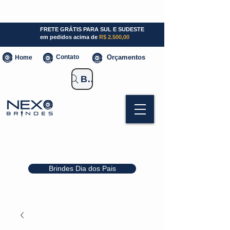
SP (11) 941000700
SC (47) 93300-3924
RS (51) 30661020
FRETE GRÁTIS PARA SUL E SUDESTE
em pedidos acima de
R$ 2.500,00
Contato
Orçamentos
Home
Buscar Brindes
Brindes Dia dos Pais