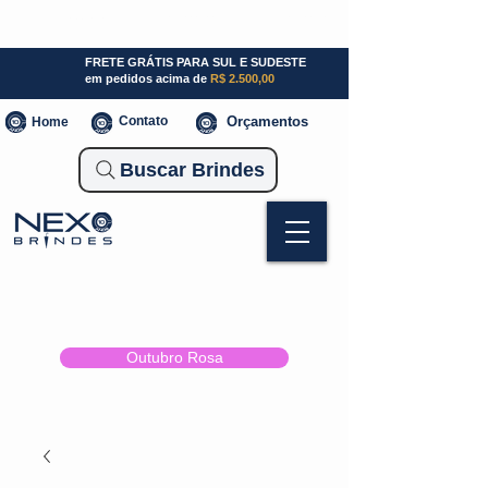
SP (11) 941000700
SC (47) 93300-3924
RS (51) 30661020
FRETE GRÁTIS PARA SUL E SUDESTE
em pedidos acima de
R$ 2.500,00
Contato
Orçamentos
Home
Buscar Brindes
Outubro Rosa