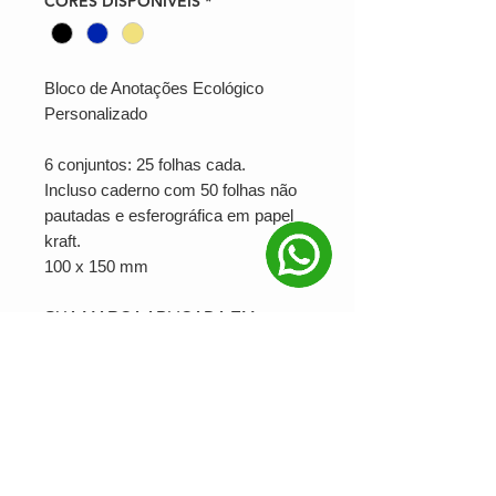
CORES DISPONÍVEIS
*
Bloco de Anotações Ecológico
Personalizado
6 conjuntos: 25 folhas cada.
Incluso caderno com 50 folhas não
pautadas e esferográfica em papel
kraft.
100 x 150 mm
SUA MARCA APLICADA EM:
SERIGRAFIA
PRODUÇÃO MINIMA: 25 unidades
Ver valor para minha quantidade