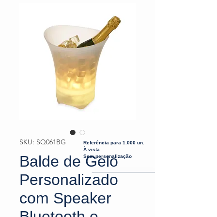
SKU: SQ061BG
Referência para 1.000 un.
À vista
Balde de Gelo
Sem personalização
Personalizado
com Speaker
Bluetooth e