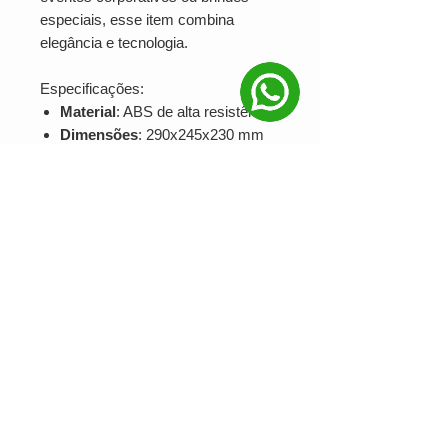
especiais, esse item combina
elegância e tecnologia.
Especificações:
Material
: ABS de alta resistência
Dimensões
: 290x245x230 mm
Peso
: 770g
Personalização
: Serigrafia ou
UV Digital
Pedido Mínimo
: 10 unidades
Ofereça um brinde inovador e
personalizável com a logo da sua
empresa, ideal para destacar sua
marca em momentos importantes.
Ver valor para minha quantidade