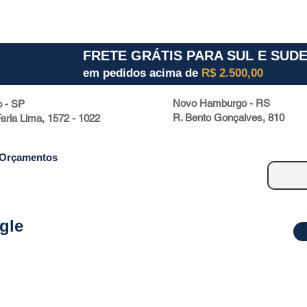
1) 941000700
RS (51) 30661020
SC (47) 9330
FRETE GRÁTIS PARA SUL E SUD
em pedidos acima de
R$ 2.500,00
Novo Hamburgo - RS
o - SP
R. Bento Gonçalves, 810
 Faria Lima, 1572 - 1022
Orçamentos
gle
| Malas
Utilidade Doméstica
Eletrônicos
Escritório
Esportivos