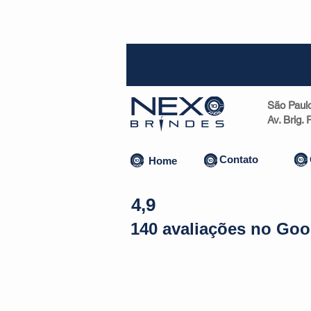
SP (1
São Paul
Av. Brig.
Contato
Home
4,9
140 avaliações no Goo
Almofadas | Máscaras
Canecas
Copos
Bolsas | Pastas 