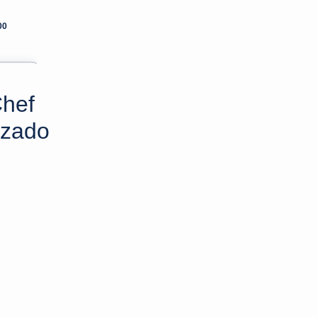
00
Chef
izado