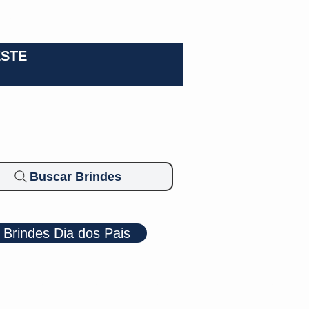
0-3924
ESTE
Buscar Brindes
Brindes Dia dos Pais
Cosméticos
Diversos
Brindes Ecológicos
Blog
Mais