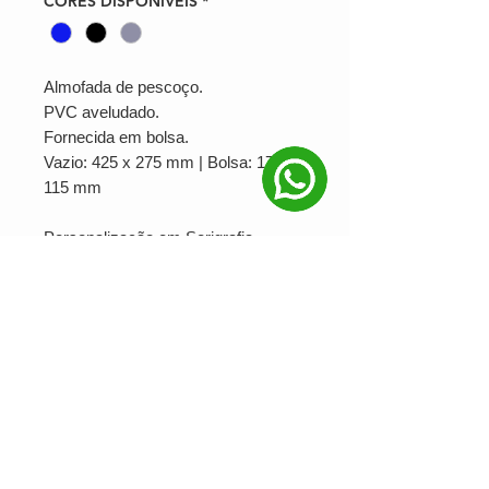
CORES DISPONÍVEIS
*
Almofada de pescoço.
PVC aveludado.
Fornecida em bolsa.
Vazio: 425 x 275 mm | Bolsa: 175 x
115 mm
Personalização em Serigrafia
PRODUÇÃO MINIMA: 10 unidades
Ver valor para minha quantidade
NOSSAS REDES