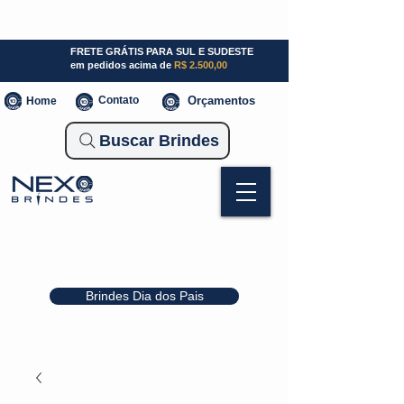
SP (11) 941000700
SC (47) 93300-3924
RS (51) 30661020
FRETE GRÁTIS PARA SUL E SUDESTE
em pedidos acima de
R$ 2.500,00
Contato
Orçamentos
Home
Buscar Brindes
Brindes Dia dos Pais