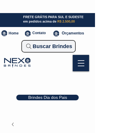
SP (11) 941000700
SC (47) 93300-3924
RS (51) 30661020
FRETE GRÁTIS PARA SUL E SUDESTE
em pedidos acima de
R$ 2.500,00
Contato
Orçamentos
Home
Buscar Brindes
Brindes Dia dos Pais