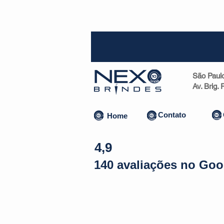
SP (1
São Paul
Av. Brig.
Contato
Home
4,9
140 avaliações no Goo
Almofadas | Máscaras
Canecas
Copos
Bolsas | Pastas 