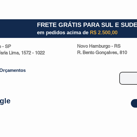
1) 941000700
RS (51) 30661020
SC (47) 9330
FRETE GRÁTIS PARA SUL E SUD
em pedidos acima de
R$ 2.500,00
Novo Hamburgo - RS
o - SP
R. Bento Gonçalves, 810
 Faria Lima, 1572 - 1022
Orçamentos
gle
| Malas
Utilidade Doméstica
Eletrônicos
Escritório
Esportivos