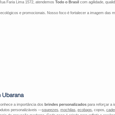
Rua Faria Lima 1572, atendemos
Todo o Brasil
com agilidade, quali
 ecológicos e promocionais. Nosso foco é fortalecer a imagem das 
m Ubarana
conhece a importância dos
brindes personalizados
para reforçar a 
odutos personalizáveis —
squeezes
,
mochilas
,
ecobags
, copos,
cade