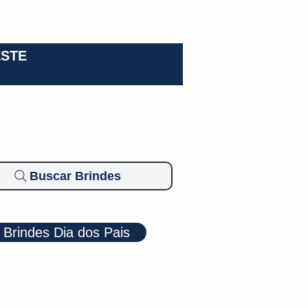
0-3924
ESTE
Buscar Brindes
Brindes Dia dos Pais
Cosméticos
Diversos
Brindes Ecológicos
Blog
Mais