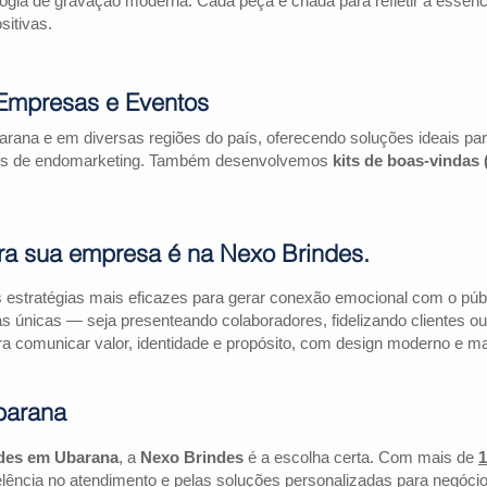
logia de gravação moderna. Cada peça é criada para refletir a essên
itivas.
Empresas e Eventos
rana e em diversas regiões do país, oferecendo soluções ideais p
ações de endomarketing. Também desenvolvemos
kits de boas-vindas
ra sua empresa é na Nexo Brindes.
estratégias mais eficazes para gerar conexão emocional com o públi
as únicas — seja presenteando colaboradores, fidelizando clientes
a comunicar valor, identidade e propósito, com design moderno e mate
barana
des em Ubarana
, a
Nexo Brindes
é a escolha certa. Com mais de
1
lência no atendimento e pelas soluções personalizadas para negócio