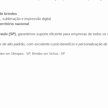
de brindes
k, sublimação e impressão digital
erritório nacional
aulo (SP)
, garantimos suporte eficiente para empresas de todos os
 de alto padrão, com excelente custo-benefício e personalização d
des em Ubirajara - SP
,
Brindes em Uchoa - SP
.
Av. Brig. Faria Lima, 1572 - 1022 - Jardim