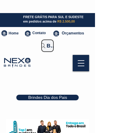
SP (11) 941000700
SC (47) 93300-3924
RS (51) 30661020
FRETE GRÁTIS PARA SUL E SUDESTE
em pedidos acima de
R$ 2.500,00
Contato
Orçamentos
Home
Buscar Brindes
Brindes Dia dos Pais