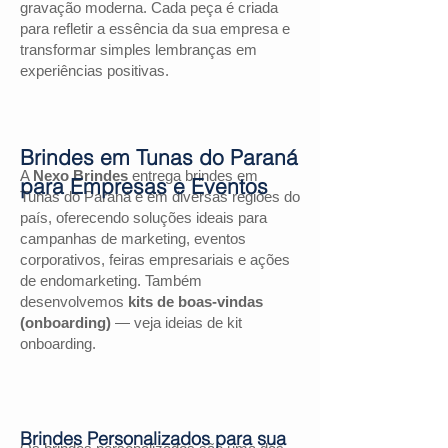
gravação moderna. Cada peça é criada
para refletir a essência da sua empresa e
transformar simples lembranças em
experiências positivas.
Brindes em Tunas do Paraná
A
Nexo Brindes
entrega brindes em
para Empresas e Eventos
Tunas do Paraná e em diversas regiões do
país, oferecendo soluções ideais para
campanhas de marketing, eventos
corporativos, feiras empresariais e ações
de endomarketing. Também
desenvolvemos
kits de boas-vindas
(onboarding)
— veja ideias de kit
onboarding.
Brindes Personalizados para sua