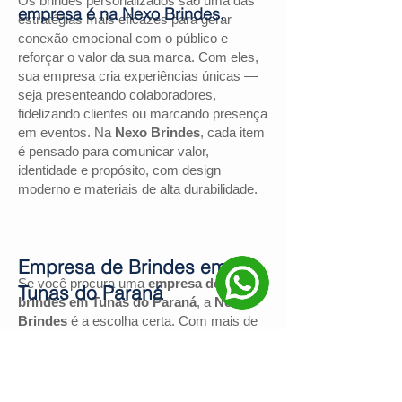
Os brindes personalizados são uma das
empresa é na Nexo Brindes.
estratégias mais eficazes para gerar
conexão emocional com o público e
reforçar o valor da sua marca. Com eles,
sua empresa cria experiências únicas —
seja presenteando colaboradores,
fidelizando clientes ou marcando presença
em eventos. Na
Nexo Brindes
, cada item
é pensado para comunicar valor,
identidade e propósito, com design
moderno e materiais de alta durabilidade.
Empresa de Brindes em
Se você procura uma
empresa de
Tunas do Paraná
brindes em Tunas do Paraná
, a
Nexo
Brindes
é a escolha certa. Com mais de
130 avaliações positivas no Google
e
nota
4,9
, somos reconhecidos pela
excelência no atendimento e pelas
soluções personalizadas para negócios de