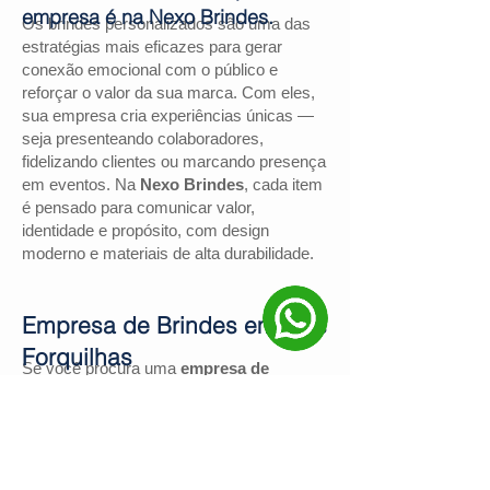
empresa é na Nexo Brindes.
Os brindes personalizados são uma das
estratégias mais eficazes para gerar
conexão emocional com o público e
reforçar o valor da sua marca. Com eles,
sua empresa cria experiências únicas —
seja presenteando colaboradores,
fidelizando clientes ou marcando presença
em eventos. Na
Nexo Brindes
, cada item
é pensado para comunicar valor,
identidade e propósito, com design
moderno e materiais de alta durabilidade.
Empresa de Brindes em Três
Forquilhas
Se você procura uma
empresa de
brindes em Três Forquilhas
, a
Nexo
Brindes
é a escolha certa. Com mais de
130 avaliações positivas no Google
e
nota
4,9
, somos reconhecidos pela
excelência no atendimento e pelas