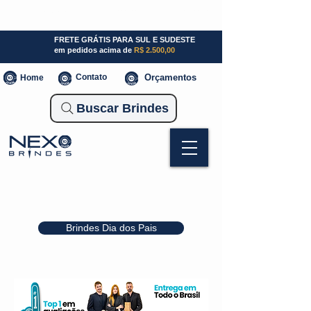
SP (11) 941000700
SC (47) 93300-3924
RS (51) 30661020
FRETE GRÁTIS PARA SUL E SUDESTE
em pedidos acima de
R$ 2.500,00
Contato
Orçamentos
Home
Buscar Brindes
Brindes Dia dos Pais