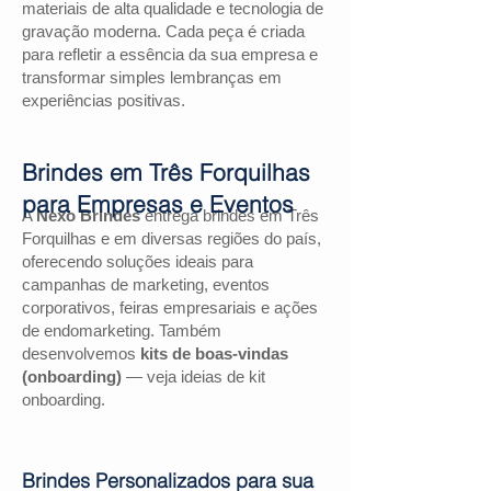
materiais de alta qualidade e tecnologia de
gravação moderna. Cada peça é criada
para refletir a essência da sua empresa e
transformar simples lembranças em
experiências positivas.
Brindes em Três Forquilhas
para Empresas e Eventos
A
Nexo Brindes
entrega brindes em Três
Forquilhas e em diversas regiões do país,
oferecendo soluções ideais para
campanhas de marketing, eventos
corporativos, feiras empresariais e ações
de endomarketing. Também
desenvolvemos
kits de boas-vindas
(onboarding)
— veja ideias de kit
onboarding.
Brindes Personalizados para sua