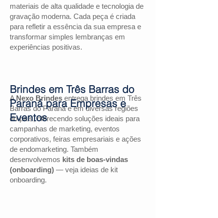
materiais de alta qualidade e tecnologia de
gravação moderna. Cada peça é criada
para refletir a essência da sua empresa e
transformar simples lembranças em
experiências positivas.
Brindes em Três Barras do
A
Nexo Brindes
entrega brindes em Três
Paraná para Empresas e
Barras do Paraná e em diversas regiões
Eventos
do país, oferecendo soluções ideais para
campanhas de marketing, eventos
corporativos, feiras empresariais e ações
de endomarketing. Também
desenvolvemos
kits de boas-vindas
(onboarding)
— veja ideias de kit
onboarding.