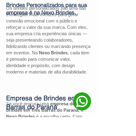
Brindes Personalizados para sua
Os brindes personalizados são uma das
empresa é na Nexo Brindes.
estratégias mais eficazes para gerar
conexão emocional com o público e
reforçar o valor da sua marca. Com eles,
sua empresa cria experiências únicas —
seja presenteando colaboradores,
fidelizando clientes ou marcando presença
em eventos. Na
Nexo Brindes
, cada item
é pensado para comunicar valor,
identidade e propósito, com design
moderno e materiais de alta durabilidade.
Empresa de Brindes em Três
Se você procura uma
empresa de
Barras do Paraná
brindes em Três Barras do Paraná
, a
Nexo Brindes
é a escolha certa. Com
mais de
130 avaliações positivas no
Google
e nota
4,9
, somos reconhecidos
pela excelência no atendimento e pelas