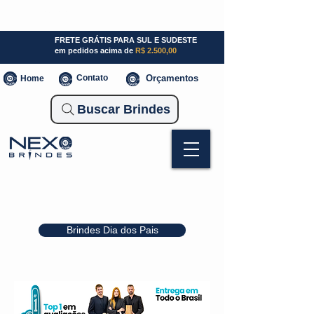
SP (11) 941000700
SC (47) 93300-3924
RS (51) 30661020
FRETE GRÁTIS PARA SUL E SUDESTE
em pedidos acima de
R$ 2.500,00
Contato
Orçamentos
Home
Buscar Brindes
Brindes Dia dos Pais