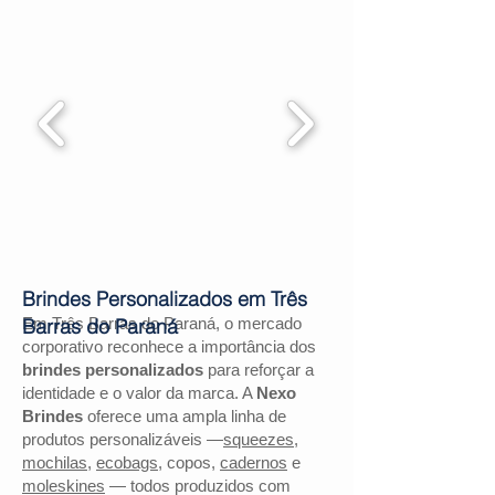
Brindes Personalizados em Três
Em Três Barras do Paraná, o mercado
Barras do Paraná
corporativo reconhece a importância dos
brindes personalizados
para reforçar a
identidade e o valor da marca. A
Nexo
Brindes
oferece uma ampla linha de
produtos personalizáveis —
squeezes
,
mochilas
,
ecobags
, copos,
cadernos
e
moleskines
— todos produzidos com