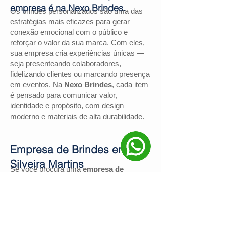
empresa é na Nexo Brindes.
Os brindes personalizados são uma das
estratégias mais eficazes para gerar
conexão emocional com o público e
reforçar o valor da sua marca. Com eles,
sua empresa cria experiências únicas —
seja presenteando colaboradores,
fidelizando clientes ou marcando presença
em eventos. Na
Nexo Brindes
, cada item
é pensado para comunicar valor,
identidade e propósito, com design
moderno e materiais de alta durabilidade.
Empresa de Brindes em
Silveira Martins
Se você procura uma
empresa de
brindes em Silveira Martins
, a
Nexo
Brindes
é a escolha certa. Com mais de
130 avaliações positivas no Google
e
nota
4,9
, somos reconhecidos pela
excelência no atendimento e pelas