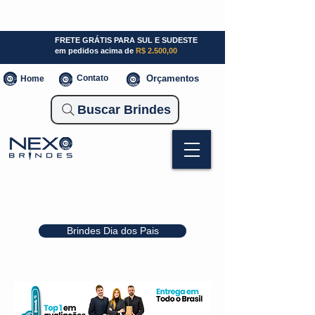
SP (11) 941000700
SC (47) 93300-3924
RS (51) 30661020
FRETE GRÁTIS PARA SUL E SUDESTE
em pedidos acima de
R$ 2.500,00
Contato
Orçamentos
Home
Buscar Brindes
Brindes Dia dos Pais