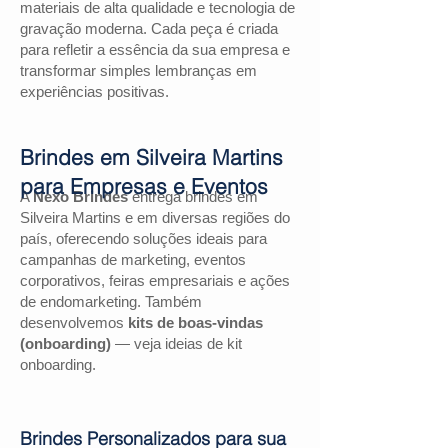
materiais de alta qualidade e tecnologia de
gravação moderna. Cada peça é criada
para refletir a essência da sua empresa e
transformar simples lembranças em
experiências positivas.
Brindes em Silveira Martins
para Empresas e Eventos
A
Nexo Brindes
entrega brindes em
Silveira Martins e em diversas regiões do
país, oferecendo soluções ideais para
campanhas de marketing, eventos
corporativos, feiras empresariais e ações
de endomarketing. Também
desenvolvemos
kits de boas-vindas
(onboarding)
— veja ideias de kit
onboarding.
Brindes Personalizados para sua