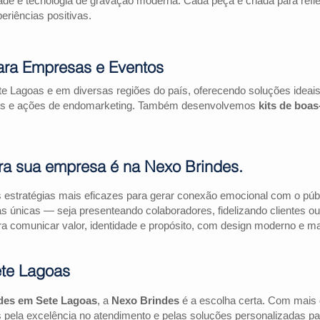
ade e tecnologia de gravação moderna. Cada peça é criada para refl
riências positivas.
ara Empresas e Eventos
e Lagoas e em diversas regiões do país, oferecendo soluções idea
riais e ações de endomarketing. Também desenvolvemos
kits de boa
ra sua empresa é na Nexo Brindes.
estratégias mais eficazes para gerar conexão emocional com o públi
as únicas — seja presenteando colaboradores, fidelizando clientes
a comunicar valor, identidade e propósito, com design moderno e mate
te Lagoas
des em Sete Lagoas
, a
Nexo Brindes
é a escolha certa. Com mais
pela excelência no atendimento e pelas soluções personalizadas pa