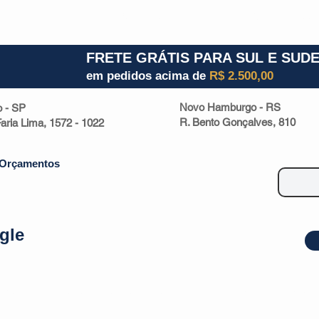
1) 941000700
RS (51) 30661020
SC (47) 9330
FRETE GRÁTIS PARA SUL E SUD
em pedidos acima de
R$ 2.500,00
Novo Hamburgo - RS
o - SP
R. Bento Gonçalves, 810
 Faria Lima, 1572 - 1022
Orçamentos
gle
| Malas
Utilidade Doméstica
Eletrônicos
Escritório
Esportivos