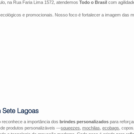
lo, na Rua Faria Lima 1572, atendemos
Todo o Brasil
com agilidad
 ecológicos e promocionais. Nosso foco é fortalecer a imagem das 
m Sete Lagoas
o reconhece a importância dos
brindes personalizados
para reforçar
 de produtos personalizáveis —
squeezes
,
mochilas
,
ecobags
, copos