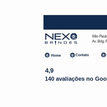
SP (1
São Paul
Av. Brig.
Contato
Home
4,9
140 avaliações no Goo
Almofadas | Máscaras
Canecas
Copos
Bolsas | Pastas 