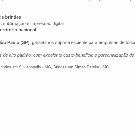
de brindes
k, sublimação e impressão digital
erritório nacional
São Paulo (SP)
, garantimos suporte eficiente para empresas de tod
 de alto padrão, com excelente custo-benefício e personalização d
rindes em Silvianopolis - MG
,
Brindes em Simao Pereira - MG
.
Av. Brig. Faria Lima, 1572 - 1022 - Jardim