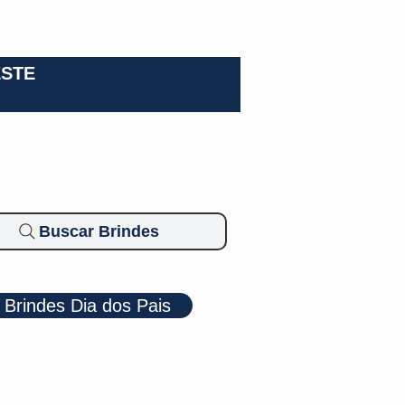
0-3924
ESTE
Buscar Brindes
Brindes Dia dos Pais
Cosméticos
Diversos
Brindes Ecológicos
Blog
Mais