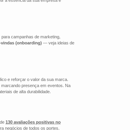
etir a essência da sua empresa e
is para campanhas de marketing,
s-vindas (onboarding)
— veja ideias de
co e reforçar o valor da sua marca.
 ou marcando presença em eventos. Na
riais de alta durabilidade.
 de
130 avaliações positivas no
ra negócios de todos os portes.