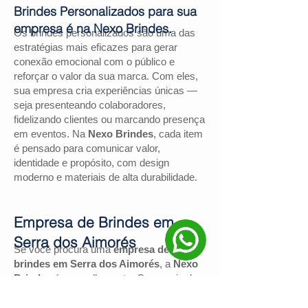
Brindes Personalizados para sua
empresa é na Nexo Brindes.
Os brindes personalizados são uma das
estratégias mais eficazes para gerar
conexão emocional com o público e
reforçar o valor da sua marca. Com eles,
sua empresa cria experiências únicas —
seja presenteando colaboradores,
fidelizando clientes ou marcando presença
em eventos. Na
Nexo Brindes
, cada item
é pensado para comunicar valor,
identidade e propósito, com design
moderno e materiais de alta durabilidade.
Empresa de Brindes em
Serra dos Aimorés
Se você procura uma
empresa de
brindes em Serra dos Aimorés
, a
Nexo
Brindes
é a escolha certa. Com mais de
130 avaliações positivas no Google
e
nota
4,9
, somos reconhecidos pela