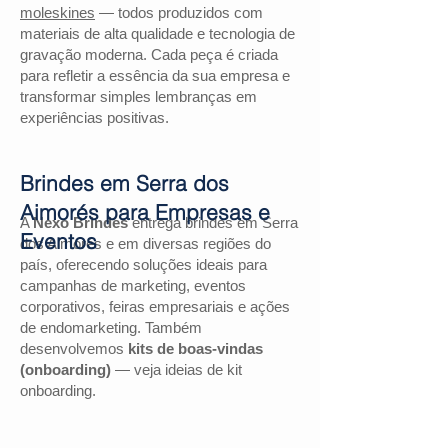
moleskines
— todos produzidos com
materiais de alta qualidade e tecnologia de
gravação moderna. Cada peça é criada
para refletir a essência da sua empresa e
transformar simples lembranças em
experiências positivas.
Brindes em Serra dos
Aimorés para Empresas e
A
Nexo Brindes
entrega brindes em Serra
Eventos
dos Aimorés e em diversas regiões do
país, oferecendo soluções ideais para
campanhas de marketing, eventos
corporativos, feiras empresariais e ações
de endomarketing. Também
desenvolvemos
kits de boas-vindas
(onboarding)
— veja ideias de kit
onboarding.