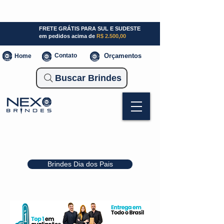
SP (11) 941000700
SC (47) 93300-3924
RS (51) 30661020
FRETE GRÁTIS PARA SUL E SUDESTE
em pedidos acima de
R$ 2.500,00
Contato
Orçamentos
Home
Buscar Brindes
Brindes Dia dos Pais