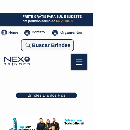
SP (11) 941000700
SC (47) 93300-3924
RS (51) 30661020
FRETE GRÁTIS PARA SUL E SUDESTE
em pedidos acima de
R$ 2.500,00
Contato
Orçamentos
Home
Buscar Brindes
Brindes Dia dos Pais