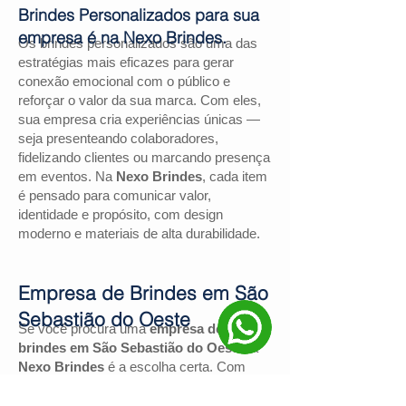
Brindes Personalizados para sua
empresa é na Nexo Brindes.
Os brindes personalizados são uma das
estratégias mais eficazes para gerar
conexão emocional com o público e
reforçar o valor da sua marca. Com eles,
sua empresa cria experiências únicas —
seja presenteando colaboradores,
fidelizando clientes ou marcando presença
em eventos. Na
Nexo Brindes
, cada item
é pensado para comunicar valor,
identidade e propósito, com design
moderno e materiais de alta durabilidade.
Empresa de Brindes em São
Sebastião do Oeste
Se você procura uma
empresa de
brindes em São Sebastião do Oeste
, a
Nexo Brindes
é a escolha certa. Com
mais de
130 avaliações positivas no
Google
e nota
4,9
, somos reconhecidos