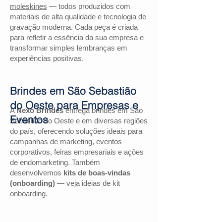
moleskines
— todos produzidos com
materiais de alta qualidade e tecnologia de
gravação moderna. Cada peça é criada
para refletir a essência da sua empresa e
transformar simples lembranças em
experiências positivas.
Brindes em São Sebastião
do Oeste para Empresas e
A
Nexo Brindes
entrega brindes em São
Eventos
Sebastião do Oeste e em diversas regiões
do país, oferecendo soluções ideais para
campanhas de marketing, eventos
corporativos, feiras empresariais e ações
de endomarketing. Também
desenvolvemos
kits de boas-vindas
(onboarding)
— veja ideias de kit
onboarding.