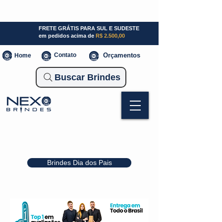
SP (11) 941000700
SC (47) 93300-3924
RS (51) 30661020
FRETE GRÁTIS PARA SUL E SUDESTE
em pedidos acima de
R$ 2.500,00
Contato
Orçamentos
Home
Buscar Brindes
Brindes Dia dos Pais