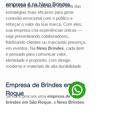
empresa é na Nexo Brindes.
Os brindes personalizados são uma das
estratégias mais eficazes para gerar
conexão emocional com o público e
reforçar o valor da sua marca. Com eles,
sua empresa cria experiências únicas —
seja presenteando colaboradores,
fidelizando clientes ou marcando presença
em eventos. Na
Nexo Brindes
, cada item
é pensado para comunicar valor,
identidade e propósito, com design
moderno e materiais de alta durabilidade.
Empresa de Brindes em São
Roque
Se você procura uma
empresa de
brindes em São Roque
, a
Nexo Brindes
é a escolha certa. Com mais de
130
avaliações positivas no Google
e nota
4,9
, somos reconhecidos pela excelência
no atendimento e pelas soluções