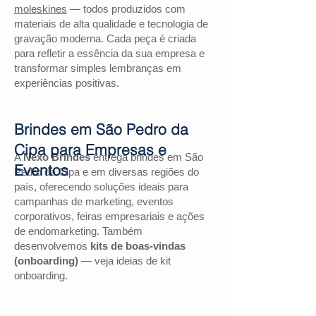
moleskines
— todos produzidos com
materiais de alta qualidade e tecnologia de
gravação moderna. Cada peça é criada
para refletir a essência da sua empresa e
transformar simples lembranças em
experiências positivas.
Brindes em São Pedro da
Cipa para Empresas e
A
Nexo Brindes
entrega brindes em São
Eventos
Pedro da Cipa e em diversas regiões do
país, oferecendo soluções ideais para
campanhas de marketing, eventos
corporativos, feiras empresariais e ações
de endomarketing. Também
desenvolvemos
kits de boas-vindas
(onboarding)
— veja ideias de kit
onboarding.