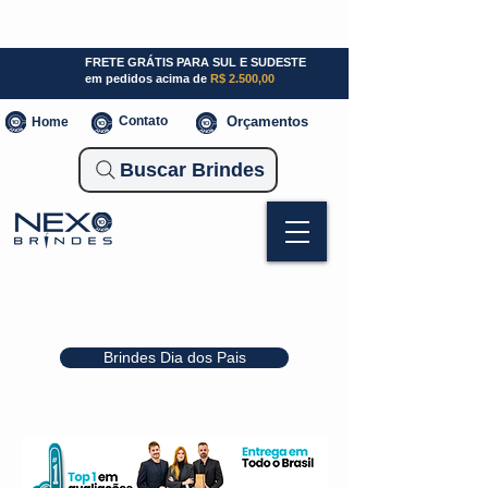
SP (11) 941000700
SC (47) 93300-3924
RS (51) 30661020
FRETE GRÁTIS PARA SUL E SUDESTE
em pedidos acima de
R$ 2.500,00
Contato
Orçamentos
Home
Buscar Brindes
Brindes Dia dos Pais