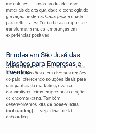
moleskines
— todos produzidos com
materiais de alta qualidade e tecnologia de
gravação moderna. Cada peça é criada
para refletir a essência da sua empresa e
transformar simples lembranças em
experiências positivas.
Brindes em São José das
Missões para Empresas e
A
Nexo Brindes
entrega brindes em São
Eventos
José das Missões e em diversas regiões
do país, oferecendo soluções ideais para
campanhas de marketing, eventos
corporativos, feiras empresariais e ações
de endomarketing. Também
desenvolvemos
kits de boas-vindas
(onboarding)
— veja ideias de kit
onboarding.