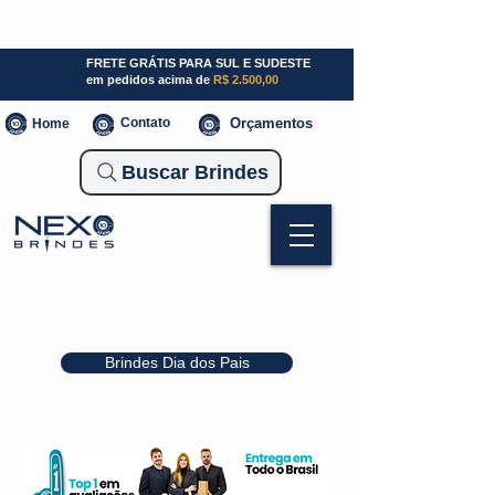
SP (11) 941000700
SC (47) 93300-3924
RS (51) 30661020
FRETE GRÁTIS PARA SUL E SUDESTE
em pedidos acima de
R$ 2.500,00
Contato
Orçamentos
Home
Buscar Brindes
Brindes Dia dos Pais