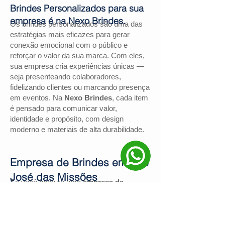
Brindes Personalizados para sua
empresa é na Nexo Brindes.
Os brindes personalizados são uma das
estratégias mais eficazes para gerar
conexão emocional com o público e
reforçar o valor da sua marca. Com eles,
sua empresa cria experiências únicas —
seja presenteando colaboradores,
fidelizando clientes ou marcando presença
em eventos. Na
Nexo Brindes
, cada item
é pensado para comunicar valor,
identidade e propósito, com design
moderno e materiais de alta durabilidade.
Empresa de Brindes em São
José das Missões
Se você procura uma
empresa de
brindes em São José das Missões
, a
Nexo Brindes
é a escolha certa. Com
mais de
130 avaliações positivas no
Google
e nota
4,9
, somos reconhecidos