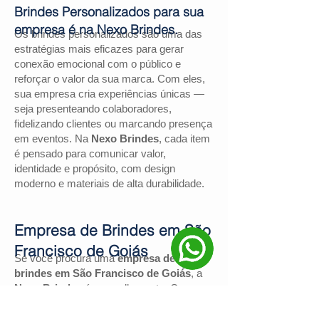
Brindes Personalizados para sua
empresa é na Nexo Brindes.
Os brindes personalizados são uma das
estratégias mais eficazes para gerar
conexão emocional com o público e
reforçar o valor da sua marca. Com eles,
sua empresa cria experiências únicas —
seja presenteando colaboradores,
fidelizando clientes ou marcando presença
em eventos. Na
Nexo Brindes
, cada item
é pensado para comunicar valor,
identidade e propósito, com design
moderno e materiais de alta durabilidade.
Empresa de Brindes em São
Francisco de Goiás
Se você procura uma
empresa de
brindes em São Francisco de Goiás
, a
Nexo Brindes
é a escolha certa. Com
mais de
130 avaliações positivas no
Google
e nota
4,9
, somos reconhecidos