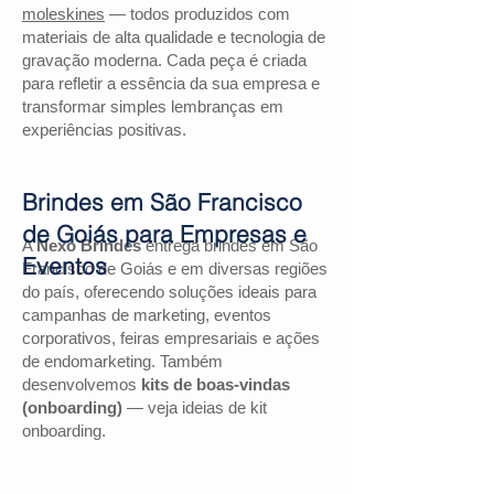
moleskines
— todos produzidos com
materiais de alta qualidade e tecnologia de
gravação moderna. Cada peça é criada
para refletir a essência da sua empresa e
transformar simples lembranças em
experiências positivas.
Brindes em São Francisco
de Goiás para Empresas e
A
Nexo Brindes
entrega brindes em São
Eventos
Francisco de Goiás e em diversas regiões
do país, oferecendo soluções ideais para
campanhas de marketing, eventos
corporativos, feiras empresariais e ações
de endomarketing. Também
desenvolvemos
kits de boas-vindas
(onboarding)
— veja ideias de kit
onboarding.