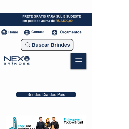
SP (11) 941000700
SC (47) 93300-3924
RS (51) 30661020
FRETE GRÁTIS PARA SUL E SUDESTE
em pedidos acima de
R$ 2.500,00
Contato
Orçamentos
Home
Buscar Brindes
Brindes Dia dos Pais