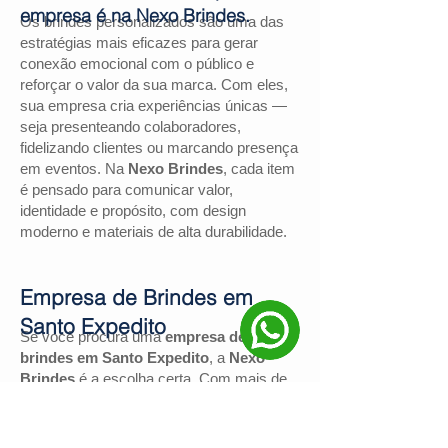
empresa é na Nexo Brindes.
Os brindes personalizados são uma das
estratégias mais eficazes para gerar
conexão emocional com o público e
reforçar o valor da sua marca. Com eles,
sua empresa cria experiências únicas —
seja presenteando colaboradores,
fidelizando clientes ou marcando presença
em eventos. Na
Nexo Brindes
, cada item
é pensado para comunicar valor,
identidade e propósito, com design
moderno e materiais de alta durabilidade.
Empresa de Brindes em
Santo Expedito
Se você procura uma
empresa de
brindes em Santo Expedito
, a
Nexo
Brindes
é a escolha certa. Com mais de
130 avaliações positivas no Google
e
nota
4,9
, somos reconhecidos pela
excelência no atendimento e pelas