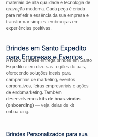
materiais de alta qualidade e tecnologia de
gravação moderna. Cada peça é criada
para refletir a essência da sua empresa e
transformar simples lembranças em
experiências positivas.
Brindes em Santo Expedito
para Empresas e Eventos
A
Nexo Brindes
entrega brindes em Santo
Expedito e em diversas regiões do país,
oferecendo soluções ideais para
campanhas de marketing, eventos
corporativos, feiras empresariais e ações
de endomarketing. Também
desenvolvemos
kits de boas-vindas
(onboarding)
— veja ideias de kit
onboarding.
Brindes Personalizados para sua