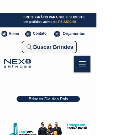
SP (11) 941000700
SC (47) 93300-3924
RS (51) 30661020
FRETE GRÁTIS PARA SUL E SUDESTE
em pedidos acima de
R$ 2.500,00
Contato
Orçamentos
Home
Buscar Brindes
Brindes Dia dos Pais